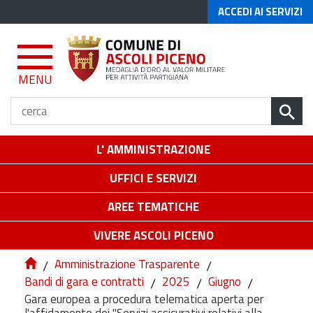
ACCEDI AI SERVIZI
MENU
L' AMMINISTRAZIONE
UFFICI E SERVIZI
AREE TEMATICHE
VIVERE ASCOLI PICENO
/
Amministrazione Trasparente
/
Bandi di gara e contratti
/
2025
/
Giugno
/
Gara europea a procedura telematica aperta per