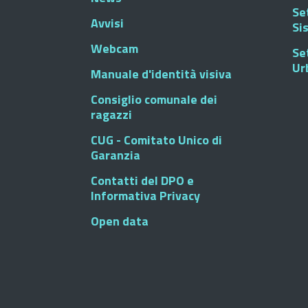
Se
Avvisi
Si
Webcam
Se
Ur
Manuale d'identità visiva
Consiglio comunale dei
ragazzi
CUG - Comitato Unico di
Garanzia
Contatti del DPO e
Informativa Privacy
Open data