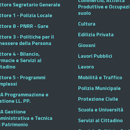
Commercio, Attività
ttore Segretario Generale
Produttive e Occupaz
suolo
tore 1 - Polizia Locale
Cultura
ttore 8 - PNRR - Gare
Edilizia Privata
tore 3 - Politiche per il
nessere della Persona
Giovani
tore 4 - Bilancio,
Lavori Pubblici
rmacie e Servizi al
ttadino
Lavoro
ttore 5 - Programmi
Mobilità e Traffico
mplessi
Polizia Municipale
A Programmazione e
Protezione Civile
stione LL. PP.
Scuola e Università
A Gestione
ministrativa e Tecnica
Servizi al Cittadino
l Patrimonio