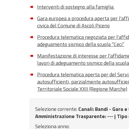
Interventi di sostegno alla famiglia
Gara europea a procedura aperta per l'affi
civica del Comune di Ascoli Piceno
Procedura telematica negoziata per l'affida
adeguamento sismico della scuola “Ceci”
Manifestazione di interesse per l'affidament
lavori di adeguamento sismico della scuola
Procedura telematica aperta per del Serviz
autosufficienti, parzialmente autosufficient
Territoriale Sociale XXII (Regione Marche)
Selezione corrente:
Canali
: Bandi - Gara e
Amministrazione Trasparente
: --- |
Tipo 
Seleziona anno: