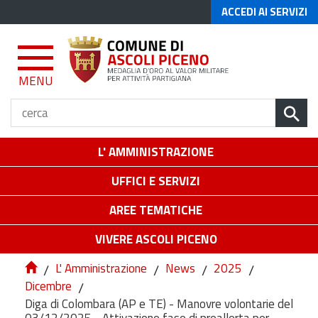
ACCEDI AI SERVIZI
MENU
L' AMMINISTRAZIONE
UFFICI E SERVIZI
AREE TEMATICHE
VIVERE ASCOLI PICENO
/
L' Amministrazione
/
News
/
2025
/
Dicembre
/
Diga di Colombara (AP e TE) - Manovre volontarie del