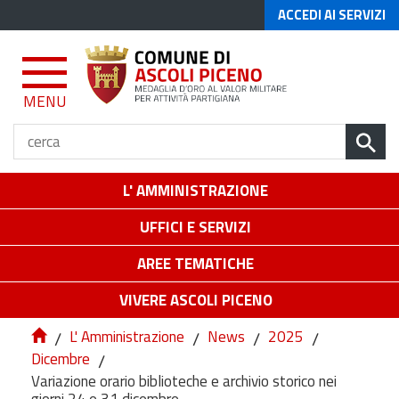
ACCEDI AI SERVIZI
MENU
L' AMMINISTRAZIONE
UFFICI E SERVIZI
AREE TEMATICHE
VIVERE ASCOLI PICENO
/
L' Amministrazione
/
News
/
2025
/
Dicembre
/
Variazione orario biblioteche e archivio storico nei