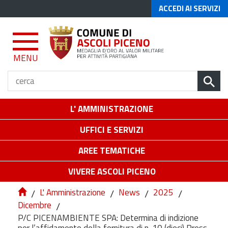
ACCEDI AI SERVIZI
MENU
L' AMMINISTRAZIONE
UFFICI E SERVIZI
AREE TEMATICHE
VIVERE ASCOLI PICENO
/
L' Amministrazione
/
News
/
2025
/
Dicembre
/
P/C PICENAMBIENTE SPA: Determina di indizione