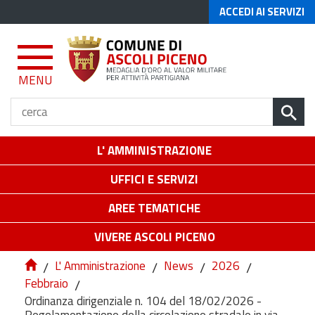
ACCEDI AI SERVIZI
MENU
L' AMMINISTRAZIONE
UFFICI E SERVIZI
AREE TEMATICHE
VIVERE ASCOLI PICENO
/
L' Amministrazione
/
News
/
2026
/
Febbraio
/
Ordinanza dirigenziale n. 104 del 18/02/2026 -