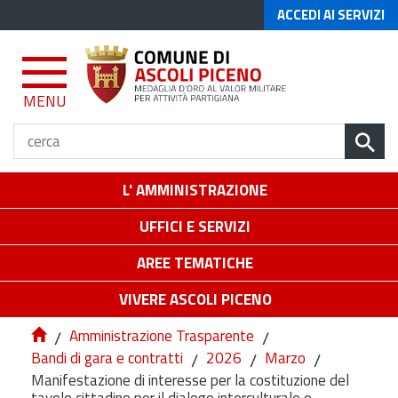
ACCEDI AI SERVIZI
MENU
L' AMMINISTRAZIONE
UFFICI E SERVIZI
AREE TEMATICHE
VIVERE ASCOLI PICENO
/
Amministrazione Trasparente
/
Bandi di gara e contratti
/
2026
/
Marzo
/
Manifestazione di interesse per la costituzione del