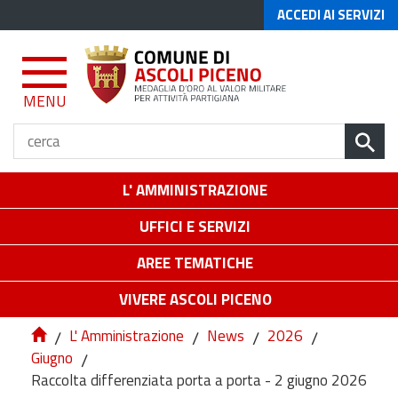
ACCEDI AI SERVIZI
MENU
L' AMMINISTRAZIONE
UFFICI E SERVIZI
AREE TEMATICHE
VIVERE ASCOLI PICENO
/
L' Amministrazione
/
News
/
2026
/
Giugno
/
Raccolta differenziata porta a porta - 2 giugno 2026