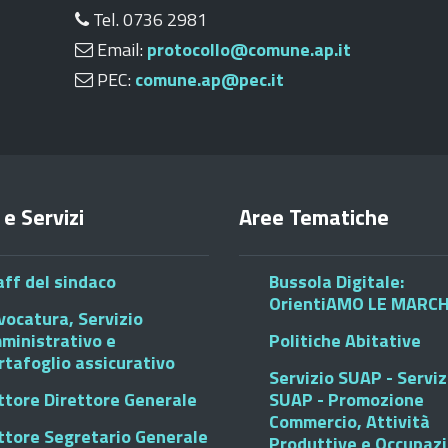
Tel. 0736 2981
Email:
protocollo@comune.ap.it
PEC:
comune.ap@pec.it
 e Servizi
Aree Tematiche
aff del sindaco
Bussola Digitale:
OrientiAMO LE MARC
vocatura, Servizio
ministrativo e
Politiche Abitative
rtafoglio assicurativo
Servizio SUAP - Serviz
ttore Direttore Generale
SUAP - Promozione
Commercio, Attività
ttore Segretario Generale
Produttive e Occupaz