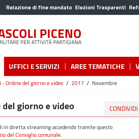
Relazione di fine mandato
Elezioni Trasparenti
Ref
UFFICI E SERVIZI
AREE TEMATICHE
/
/
 - Ordine del giorno e video
2017
Novembre
 del giorno e video
CONDIVIDI
bili in diretta streaming accedendo tramite questo
izio del Consiglio comunale
.