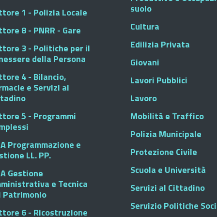
suolo
tore 1 - Polizia Locale
Cultura
ttore 8 - PNRR - Gare
Edilizia Privata
tore 3 - Politiche per il
nessere della Persona
Giovani
tore 4 - Bilancio,
Lavori Pubblici
rmacie e Servizi al
ttadino
Lavoro
ttore 5 - Programmi
Mobilità e Traffico
mplessi
Polizia Municipale
A Programmazione e
Protezione Civile
stione LL. PP.
Scuola e Università
A Gestione
ministrativa e Tecnica
Servizi al Cittadino
l Patrimonio
Servizio Politiche Soci
ttore 6 - Ricostruzione