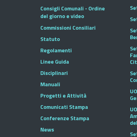
Set
Consigli Comunali - Ordine
del giorno e video
Se
Commissioni Consiliari
Set
Be
Statuto
Set
Regolamenti
Fa
Linee Guida
Ci
Disciplinari
Se
Co
Manuali
UO
Progetti e Attività
Ge
Comunicati Stampa
UO
Am
Conferenze Stampa
de
News
Se