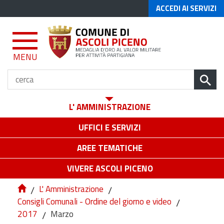
ACCEDI AI SERVIZI
MENU
L' AMMINISTRAZIONE
UFFICI E SERVIZI
AREE TEMATICHE
VIVERE ASCOLI PICENO
/
L' Amministrazione
/
Consigli Comunali - Ordine del giorno e video
/
2017
/
Marzo