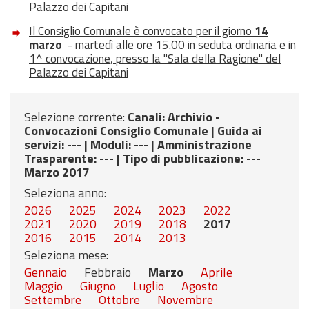
Palazzo dei Capitani
Il Consiglio Comunale è convocato per il giorno
14
marzo
- martedì alle ore 15.00 in seduta ordinaria e in
1^ convocazione, presso la "Sala della Ragione" del
Palazzo dei Capitani
Selezione corrente:
Canali
: Archivio -
Convocazioni Consiglio Comunale |
Guida ai
servizi
: --- |
Moduli
: --- |
Amministrazione
Trasparente
: --- |
Tipo di pubblicazione
: ---
Marzo 2017
Seleziona anno:
2026
2025
2024
2023
2022
2021
2020
2019
2018
2017
2016
2015
2014
2013
Seleziona mese:
Gennaio
Febbraio
Marzo
Aprile
Maggio
Giugno
Luglio
Agosto
Settembre
Ottobre
Novembre