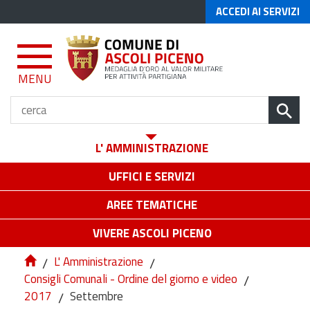
ACCEDI AI SERVIZI
MENU
L' AMMINISTRAZIONE
UFFICI E SERVIZI
AREE TEMATICHE
VIVERE ASCOLI PICENO
/
L' Amministrazione
/
Consigli Comunali - Ordine del giorno e video
/
2017
/
Settembre