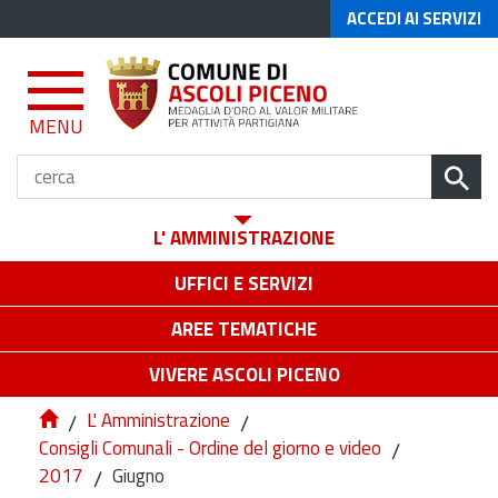
ACCEDI AI SERVIZI
MENU
L' AMMINISTRAZIONE
UFFICI E SERVIZI
AREE TEMATICHE
VIVERE ASCOLI PICENO
/
L' Amministrazione
/
Consigli Comunali - Ordine del giorno e video
/
2017
/
Giugno