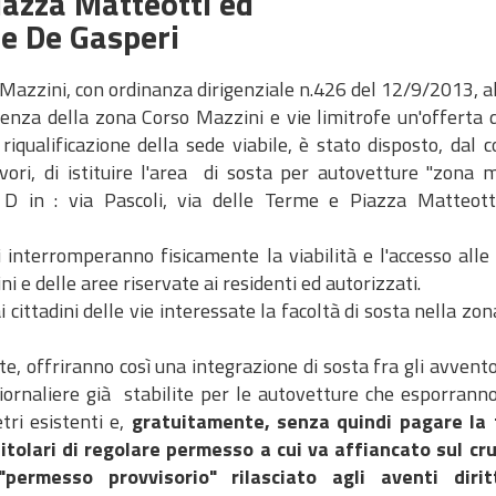
iazza Matteotti ed
le De Gasperi
so Mazzini, con ordinanza dirigenziale n.426 del 12/9/2013, al
inenza della zona Corso Mazzini e vie limitrofe un'offerta 
 riqualificazione della sede viabile, è stato disposto, dal 
ori, di istituire l'area di sosta per autovetture "zona m
D in : via Pascoli, via delle Terme e Piazza Matteotti
 interromperanno fisicamente la viabilità e l'accesso alle
ni e delle aree riservate ai residenti ed autorizzati.
 cittadini delle vie interessate la facoltà di sosta nella zo
 offriranno così una integrazione di sosta fra gli avventor
giornaliere già stabilite per le autovetture che esporranno
ri esistenti e,
gratuitamente, senza quindi pagare la 
titolari di regolare permesso a cui va affiancato sul cr
"permesso provvisorio" rilasciato agli aventi diri