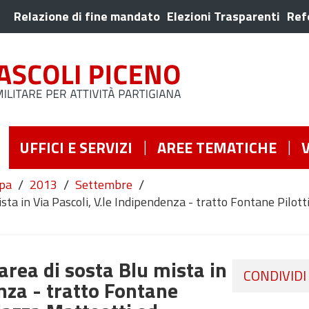
Relazione di fine mandato
Elezioni Trasparenti
Ref
UFFICI E SERVIZI
AREE TEMATICHE
/
/
/
pa
2013
Settembre
sta in Via Pascoli, V.le Indipendenza - tratto Fontane Pilot
area di sosta Blu mista in
CONDIVIDI
enza - tratto Fontane