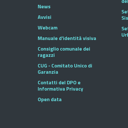
de
News
Se
Avvisi
Si
Webcam
Se
Ur
Manuale d'identità visiva
Consiglio comunale dei
ragazzi
CUG - Comitato Unico di
Garanzia
Contatti del DPO e
Informativa Privacy
Open data