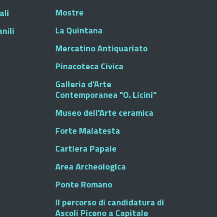
Mostre
ali
La Quintana
nili
Mercatino Antiquariato
Pinacoteca Civica
Galleria d'Arte
Contemporanea "O. Licini"
Museo dell'Arte ceramica
Forte Malatesta
Cartiera Papale
Area Archeologica
Ponte Romano
Il percorso di candidatura di
Ascoli Piceno a Capitale