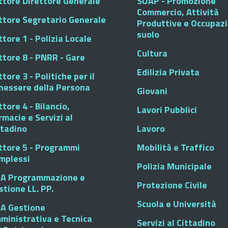
ttore Direttore Generale
SUAP - Promozione
Commercio, Attività
ttore Segretario Generale
Produttive e Occupaz
suolo
tore 1 - Polizia Locale
Cultura
ttore 8 - PNRR - Gare
Edilizia Privata
tore 3 - Politiche per il
nessere della Persona
Giovani
tore 4 - Bilancio,
Lavori Pubblici
rmacie e Servizi al
ttadino
Lavoro
ttore 5 - Programmi
Mobilità e Traffico
mplessi
Polizia Municipale
A Programmazione e
Protezione Civile
stione LL. PP.
Scuola e Università
A Gestione
ministrativa e Tecnica
Servizi al Cittadino