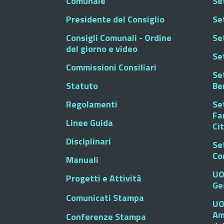
Comunale
Se
Presidente del Consiglio
Se
Consigli Comunali - Ordine
Set
del giorno e video
Se
Commissioni Consiliari
Set
Statuto
Be
Regolamenti
Set
Fa
Linee Guida
Ci
Disciplinari
Se
Co
Manuali
UO
Progetti e Attività
Ge
Comunicati Stampa
UO
Am
Conferenze Stampa