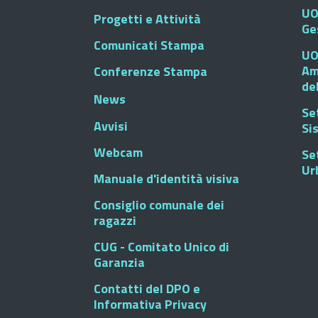
UO
Progetti e Attività
Ge
Comunicati Stampa
UO
Am
Conferenze Stampa
de
News
Se
Avvisi
Si
Webcam
Se
Ur
Manuale d'identità visiva
Consiglio comunale dei
ragazzi
CUG - Comitato Unico di
Garanzia
Contatti del DPO e
Informativa Privacy