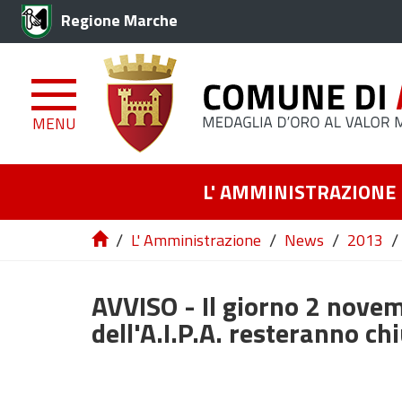
Regione Marche
MENU
L' AMMINISTRAZIONE
/
/
/
/
L' Amministrazione
News
2013
AVVISO - Il giorno 2 novemb
dell'A.I.P.A. resteranno chi