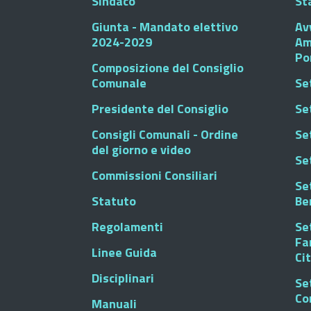
Sindaco
St
Giunta - Mandato elettivo
Av
2024-2029
Am
Po
Composizione del Consiglio
Comunale
Se
Presidente del Consiglio
Se
Consigli Comunali - Ordine
Set
del giorno e video
Se
Commissioni Consiliari
Set
Statuto
Be
Regolamenti
Set
Fa
Linee Guida
Ci
Disciplinari
Se
Co
Manuali