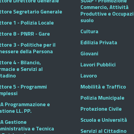
ttore Direttore Generale
SUAP - Promozione
Commercio, Attività
ttore Segretario Generale
Produttive e Occupaz
suolo
tore 1 - Polizia Locale
Cultura
ttore 8 - PNRR - Gare
Edilizia Privata
tore 3 - Politiche per il
nessere della Persona
Giovani
tore 4 - Bilancio,
Lavori Pubblici
rmacie e Servizi al
ttadino
Lavoro
ttore 5 - Programmi
Mobilità e Traffico
mplessi
Polizia Municipale
A Programmazione e
Protezione Civile
stione LL. PP.
Scuola e Università
A Gestione
ministrativa e Tecnica
Servizi al Cittadino