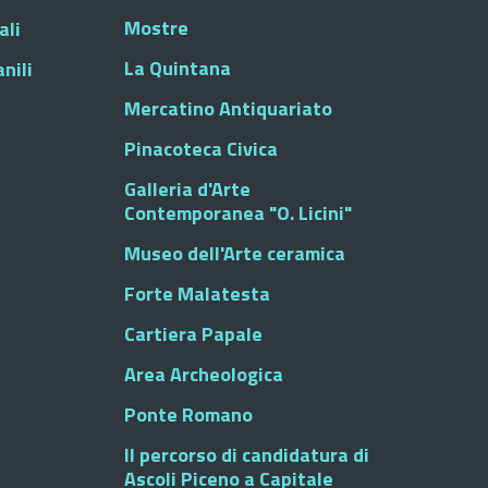
Mostre
ali
La Quintana
nili
Mercatino Antiquariato
Pinacoteca Civica
Galleria d'Arte
Contemporanea "O. Licini"
Museo dell'Arte ceramica
Forte Malatesta
Cartiera Papale
Area Archeologica
Ponte Romano
Il percorso di candidatura di
Ascoli Piceno a Capitale