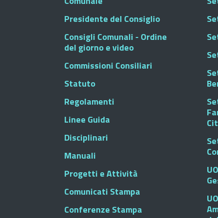
Comunale
Se
Presidente del Consiglio
Se
Consigli Comunali - Ordine
Set
del giorno e video
Se
Commissioni Consiliari
Set
Statuto
Be
Regolamenti
Set
Fa
Linee Guida
Ci
Disciplinari
Se
Co
Manuali
UO
Progetti e Attività
Ge
Comunicati Stampa
UO
Am
Conferenze Stampa