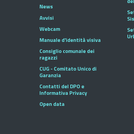
de
News
Se
Avvisi
Si
Webcam
Se
Ur
Manuale d'identità visiva
Consiglio comunale dei
ragazzi
CUG - Comitato Unico di
Garanzia
Contatti del DPO e
Informativa Privacy
Open data