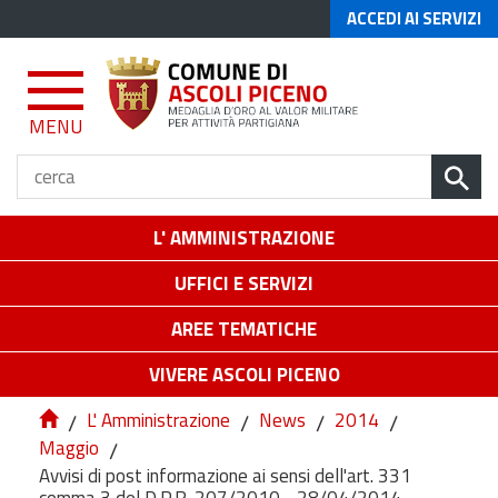
ACCEDI AI SERVIZI
MENU
L' AMMINISTRAZIONE
UFFICI E SERVIZI
AREE TEMATICHE
VIVERE ASCOLI PICENO
/
L' Amministrazione
/
News
/
2014
/
Maggio
/
Avvisi di post informazione ai sensi dell'art. 331