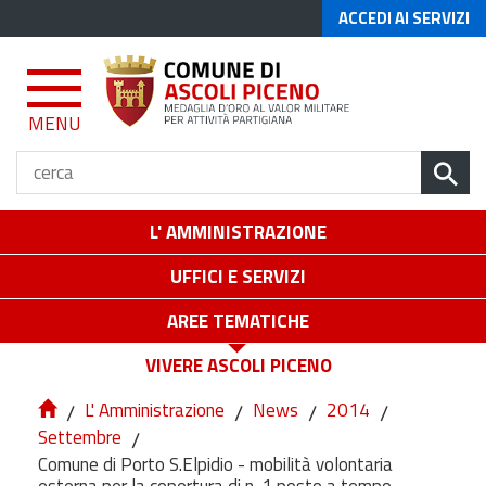
ACCEDI AI SERVIZI
MENU
L' AMMINISTRAZIONE
UFFICI E SERVIZI
AREE TEMATICHE
VIVERE ASCOLI PICENO
/
L' Amministrazione
/
News
/
2014
/
Settembre
/
Comune di Porto S.Elpidio - mobilità volontaria