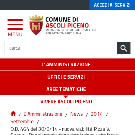
ACCEDI AI SERVIZI
MENU
L' AMMINISTRAZIONE
UFFICI E SERVIZI
AREE TEMATICHE
VIVERE ASCOLI PICENO
/
L' Amministrazione
/
News
/
2014
/
Settembre
/
O.D. 464 del 30/9/14 - nuova viabilità P.zza V.