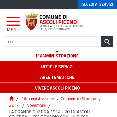
ACCEDI AI SERVIZI
MENU
L' AMMINISTRAZIONE
UFFICI E SERVIZI
AREE TEMATICHE
VIVERE ASCOLI PICENO
/
L' Amministrazione
/
Comunicati Stampa
/
2014
/
Novembre
/
LA GRANDE GUERRA 1914 - 2014. ASCOLI