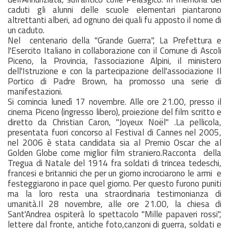
caduti gli alunni delle scuole elementari piantarono
altrettanti alberi, ad ognuno dei quali fu apposto il nome di
un caduto.
Nel centenario della "Grande Guerra", La Prefettura e
l'Esercito Italiano in collaborazione con il Comune di Ascoli
Piceno, la Provincia, l'associazione Alpini, il ministero
dell'Istruzione e con la partecipazione dell'associazione Il
Portico di Padre Brown, ha promosso una serie di
manifestazioni.
Si comincia lunedì 17 novembre. Alle ore 21.00, presso il
cinema Piceno (ingresso libero), proiezione del film scritto e
diretto da Christian Caron, "Joyeux Noël" .La pellicola,
presentata fuori concorso al Festival di Cannes nel 2005,
nel 2006 è stata candidata sia al Premio Oscar che al
Golden Globe come miglior film straniero.Racconta della
Tregua di Natale del 1914 fra soldati di trincea tedeschi,
francesi e britannici che per un giorno incrociarono le armi e
festeggiarono in pace quel giorno. Per questo furono puniti
ma la loro resta una straordinaria testimonianza di
umanità.Il 28 novembre, alle ore 21.00, la chiesa di
Sant'Andrea ospiterà lo spettacolo "Mille papaveri rossi",
lettere dal fronte, antiche foto,canzoni di guerra, soldati e