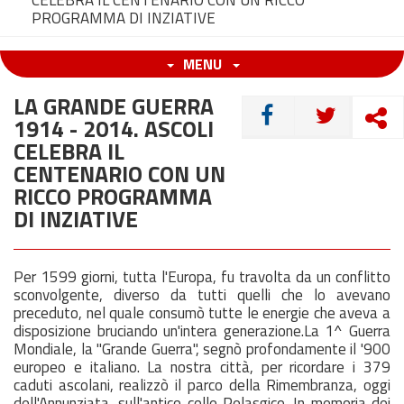
CELEBRA IL CENTENARIO CON UN RICCO
PROGRAMMA DI INZIATIVE
MENU
LA GRANDE GUERRA
CONDIVIDI
1914 - 2014. ASCOLI
CELEBRA IL
CENTENARIO CON UN
RICCO PROGRAMMA
DI INZIATIVE
Per 1599 giorni, tutta l'Europa, fu travolta da un conflitto
sconvolgente, diverso da tutti quelli che lo avevano
preceduto, nel quale consumò tutte le energie che aveva a
disposizione bruciando un'intera generazione.La 1^ Guerra
Mondiale, la "Grande Guerra", segnò profondamente il '900
europeo e italiano. La nostra città, per ricordare i 379
caduti ascolani, realizzò il parco della Rimembranza, oggi
dell'Annunziata, sull'antico colle Pelasgico. In memoria dei