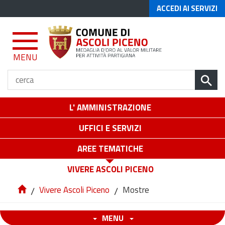
ACCEDI AI SERVIZI
MENU
L' AMMINISTRAZIONE
UFFICI E SERVIZI
AREE TEMATICHE
VIVERE ASCOLI PICENO
/
Vivere Ascoli Piceno
/
Mostre
MENU