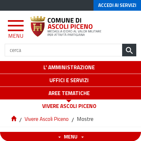
ACCEDI AI SERVIZI
MENU
L' AMMINISTRAZIONE
UFFICI E SERVIZI
AREE TEMATICHE
VIVERE ASCOLI PICENO
/
Vivere Ascoli Piceno
/
Mostre
MENU