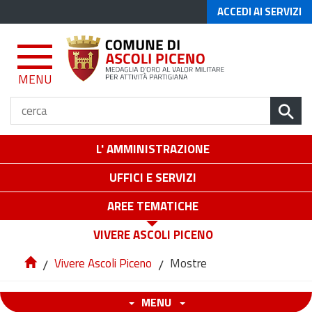
ACCEDI AI SERVIZI
MENU
L' AMMINISTRAZIONE
UFFICI E SERVIZI
AREE TEMATICHE
VIVERE ASCOLI PICENO
/
Vivere Ascoli Piceno
/
Mostre
MENU