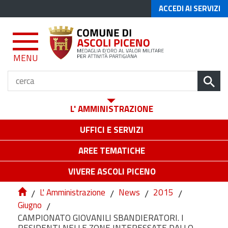
ACCEDI AI SERVIZI
MENU
L' AMMINISTRAZIONE
UFFICI E SERVIZI
AREE TEMATICHE
VIVERE ASCOLI PICENO
/
L' Amministrazione
/
News
/
2015
/
Giugno
/
CAMPIONATO GIOVANILI SBANDIERATORI. I