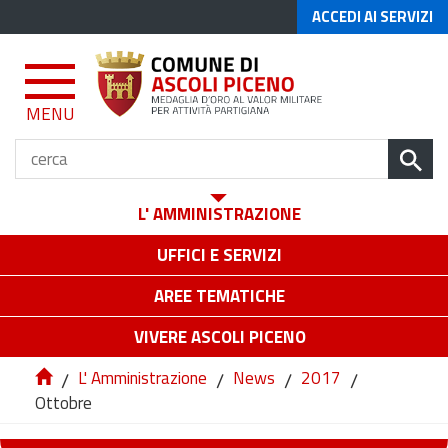
ACCEDI AI SERVIZI
MENU
L' AMMINISTRAZIONE
UFFICI E SERVIZI
AREE TEMATICHE
VIVERE ASCOLI PICENO
/
L' Amministrazione
/
News
/
2017
/
Ottobre