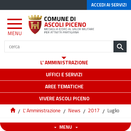
ACCEDI AI SERVIZI
MENU
L' AMMINISTRAZIONE
UFFICI E SERVIZI
AREE TEMATICHE
VIVERE ASCOLI PICENO
/
L' Amministrazione
/
News
/
2017
/
Luglio
MENU