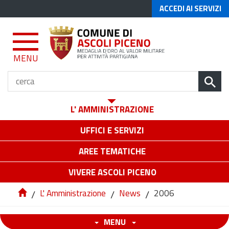
ACCEDI AI SERVIZI
MENU
L' AMMINISTRAZIONE
UFFICI E SERVIZI
AREE TEMATICHE
VIVERE ASCOLI PICENO
/
L' Amministrazione
/
News
/
2006
MENU