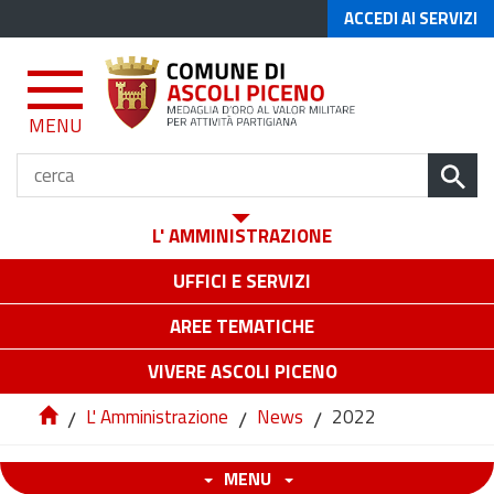
ACCEDI AI SERVIZI
MENU
L' AMMINISTRAZIONE
UFFICI E SERVIZI
AREE TEMATICHE
VIVERE ASCOLI PICENO
/
L' Amministrazione
/
News
/
2022
MENU