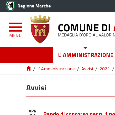
Regione Marche
MENU
L' AMMINISTRAZIONE
/
/
/
/
L' Amministrazione
Avvisi
2021
Avvisi
APR
Bando di concorso per n. 1 p