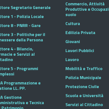
Commercio, Attività
ttore Segretario Generale
Produttive e Occupaz
suolo
tore 1 - Polizia Locale
Cultura
ttore 8 - PNRR - Gare
Edilizia Privata
tore 3 - Politiche per il
nessere della Persona
Giovani
tore 4 - Bilancio,
Lavori Pubblici
rmacie e Servizi al
ttadino
Lavoro
ttore 5 - Programmi
Mobilità e Traffico
mplessi
Polizia Municipale
A Programmazione e
Protezione Civile
stione LL. PP.
Scuola e Università
A Gestione
ministrativa e Tecnica
Servizi al Cittadino
l Patrimonio