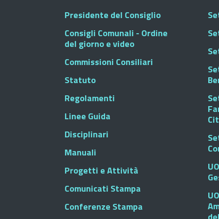
Presidente del Consiglio
Se
Consigli Comunali - Ordine
Set
del giorno e video
Se
Commissioni Consiliari
Set
Statuto
Be
Regolamenti
Set
Fa
Linee Guida
Ci
Disciplinari
Se
Co
Manuali
UO
Progetti e Attività
Ge
Comunicati Stampa
UO
Am
Conferenze Stampa
de