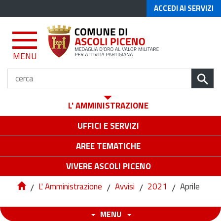
ACCEDI AI SERVIZI
MENU
L' AMMINISTRAZIONE
UFFICI E SERVIZI
AREE TEMATICHE
VIVERE ASCOLI PICENO
/
L' Amministrazione
/
Avvisi
/
2021
/
Aprile
MENU