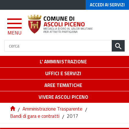
ACCEDI AI SERVIZI
MENU
L' AMMINISTRAZIONE
UFFICI E SERVIZI
AREE TEMATICHE
VIVERE ASCOLI PICENO
/
Amministrazione Trasparente
/
Bandi di gara e contratti
/
2017