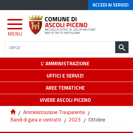
ACCEDI AI SERVIZI
MENU
L' AMMINISTRAZIONE
UFFICI E SERVIZI
AREE TEMATICHE
VIVERE ASCOLI PICENO
/
Amministrazione Trasparente
/
Bandi di gara e contratti
/
2023
/
Ottobre