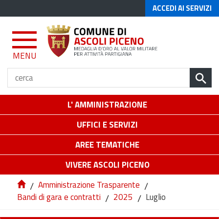
ACCEDI AI SERVIZI
MENU
L' AMMINISTRAZIONE
UFFICI E SERVIZI
AREE TEMATICHE
VIVERE ASCOLI PICENO
/
Amministrazione Trasparente
/
Bandi di gara e contratti
/
2025
/
Luglio