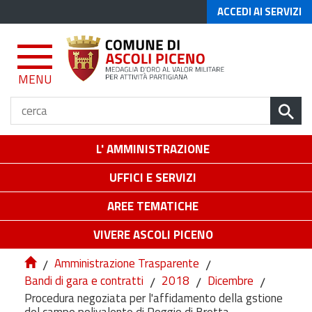
ACCEDI AI SERVIZI
MENU
L' AMMINISTRAZIONE
UFFICI E SERVIZI
AREE TEMATICHE
VIVERE ASCOLI PICENO
/
Amministrazione Trasparente
/
Bandi di gara e contratti
/
2018
/
Dicembre
/
Procedura negoziata per l'affidamento della gstione