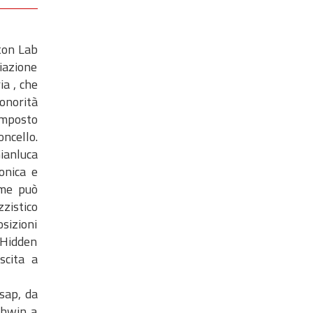
tton Lab
iazione
ia , che
onorità
composto
ncello.
ianluca
onica e
ome può
zzistico
osizioni
 Hidden
scita a
isap, da
shwin a