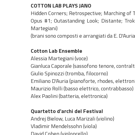
COTTON LAB PLAYS JANO
Hidden Corners; Retrospective; Marching of
Opus #1; Outastanding Look; Distante; Trokki
Martegiani)
(brani sono composti e arrangiati da E. D'Auria
Cotton Lab Ensemble
Alessia Martegiani (voce)
Gianluca Caporale (sassofono tenore, contralto
Giulio Spinozzi (tromba, filocorno)
Emiliano D'Auria (pianoforte, rhodes, elettroni
Maurizio Rolli (basso elettrico, contrabbasso)
Alex Paolini (batteria, elettronica)
Quartetto d'archi del Festival
Andrej Bielow, Luca Marizali (violino)
Vladimir Mendelssohn (viola)
David Cohen (violoncello)