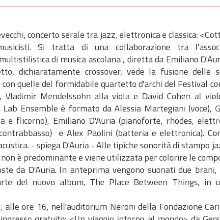
vecchi, concerto serale tra jazz, elettronica e classica: <Co
cisti. Si tratta di una collaborazione tra l'assoc
multistilistica di musica ascolana , diretta da Emiliano D'Aur
etto, dichiaratamente crossover, vede la fusione delle s
 con quelle del formidabile quartetto d'archi del Festival 
, Vladimir Mendelssohn alla viola e David Cohen al violo
on Lab Ensemble è formato da Alessia Martegiani (voce), G
a e flicorno), Emiliano D'Auria (pianoforte, rhodes, elettr
e contrabbasso) e Alex Paolini (batteria e elettronica). C
custica. - spiega D'Auria - Alle tipiche sonorità di stampo ja
 non è predominante e viene utilizzata per colorire le comp
oste da D'Auria. In anteprima vengono suonati due brani,
rte del nuovo album, The Place Between Things, in u
, alle ore 16, nell'auditorium Neroni della Fondazione Car
on ingresso gratuito: <Un viaggio intorno al mondo> da Ger