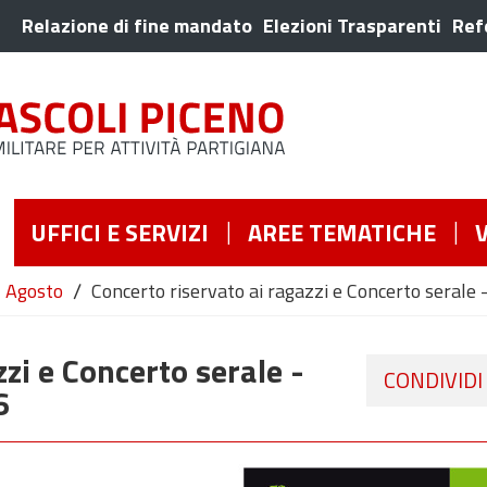
Relazione di fine mandato
Elezioni Trasparenti
Ref
UFFICI E SERVIZI
AREE TEMATICHE
/
Agosto
Concerto riservato ai ragazzi e Concerto serale 
zi e Concerto serale -
CONDIVIDI
6