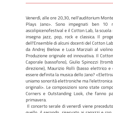
Venerdì, alle ore 20,30, nell'auditorium Monte
Plays Jano>. Sono impegnati ben 10 musi
ascolipicenofestival e il Cotton Lab, la scuola 
insegna jazz, pop, rock e classica. Il prog
dell'Ensemble di alcuni docenti del Cotton Lab
da Andrej Bielow e Luca Marziali al violino
Produzione originale ed innovativa. Il Cott
Caporale (sassofono), Giulio Spinozzi (tromb
direzione), Maurizio Rolli (basso elettrico 
essere definita la musica dello Jano? <Elettroa
uniamo sonorità elettroniche ma l'elettronica
originali>. Le composizioni sono state comp
Corners e Outstanding Look, che fanno pa
primavera.
Il concerto serale di venerdì viene preceduto
quello, il secondo, riservato ai ragazzi e c