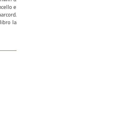
cello e
marcord.
libro la