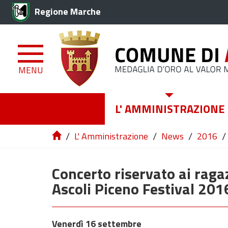
Regione Marche
MENU
L' AMMINISTRAZIONE
/
/
/
/
L' Amministrazione
News
2016
Concerto riservato ai ragaz
Ascoli Piceno Festival 201
Venerdì 16 settembre