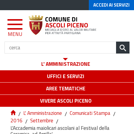
ACCEDI AI SERVIZI
MENU
L' AMMINISTRAZIONE
UFFICI E SERVIZI
AREE TEMATICHE
VIVERE ASCOLI PICENO
/
L' Amministrazione
/
Comunicati Stampa
/
2016
/
Settembre
/
L'Accademia maiolicari ascolani al Festival della