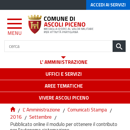
ACCEDI AI SERVIZI
MENU
L' AMMINISTRAZIONE
UFFICI E SERVIZI
AREE TEMATICHE
VIVERE ASCOLI PICENO
/
L' Amministrazione
/
Comunicati Stampa
/
2016
/
Settembre
/
Pubblicato online il modulo per ottenere il contributo