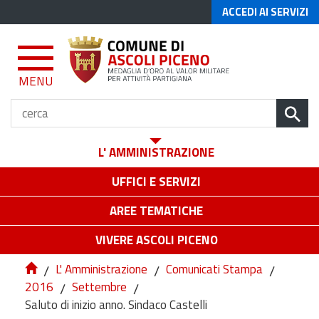
ACCEDI AI SERVIZI
MENU
L' AMMINISTRAZIONE
UFFICI E SERVIZI
AREE TEMATICHE
VIVERE ASCOLI PICENO
/
L' Amministrazione
/
Comunicati Stampa
/
2016
/
Settembre
/
Saluto di inizio anno. Sindaco Castelli