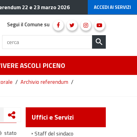
erendum 22 e 23 marzo 2026
ACCEDI AI SERVIZI
Segui il Comune su
VIVERE ASCOLI PICENO
/
/
torale
Archivio referendum
Uffici e Servizi
è stato
Staff del sindaco