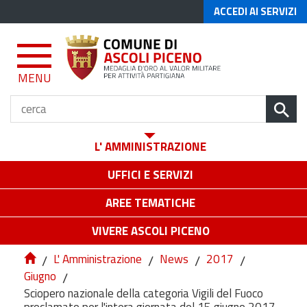
ACCEDI AI SERVIZI
MENU
L' AMMINISTRAZIONE
UFFICI E SERVIZI
AREE TEMATICHE
VIVERE ASCOLI PICENO
/
L' Amministrazione
/
News
/
2017
/
Giugno
/
Sciopero nazionale della categoria Vigili del Fuoco