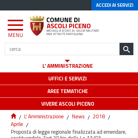
ACCEDI AI SERVIZI
MENU
L' AMMINISTRAZIONE
UFFICI E SERVIZI
AREE TEMATICHE
VIVERE ASCOLI PICENO
/
L' Amministrazione
/
News
/
2018
/
Aprile
/
Proposta di legge regionale finalizzata ad emendare,