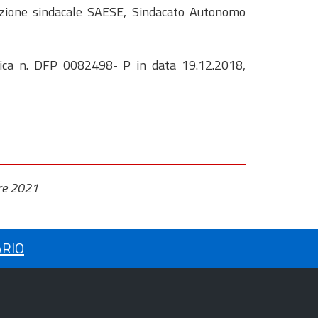
iazione sindacale SAESE, Sindacato Autonomo
blica n. DFP 0082498- P in data 19.12.2018,
re 2021
ARIO