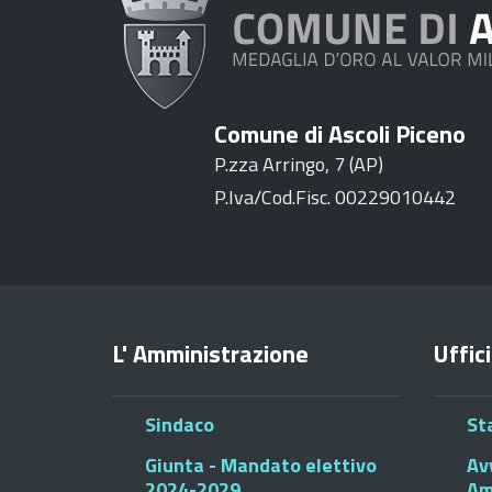
Comune di Ascoli Piceno
P.zza Arringo, 7 (AP)
P.Iva/Cod.Fisc. 00229010442
L' Amministrazione
Uffici
Sindaco
St
Giunta - Mandato elettivo
Av
2024-2029
Am