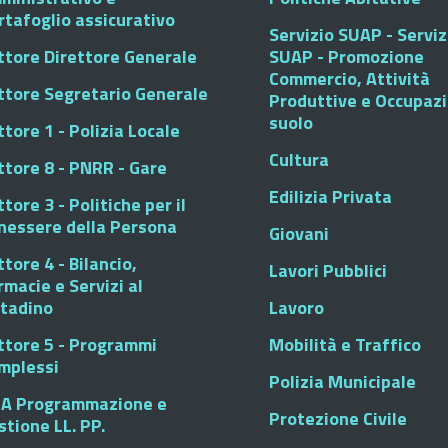
rtafoglio assicurativo
Servizio SUAP - Serviz
ttore Direttore Generale
SUAP - Promozione
Commercio, Attività
ttore Segretario Generale
Produttive e Occupaz
suolo
tore 1 - Polizia Locale
Cultura
ttore 8 - PNRR - Gare
Edilizia Privata
tore 3 - Politiche per il
nessere della Persona
Giovani
tore 4 - Bilancio,
Lavori Pubblici
rmacie e Servizi al
ttadino
Lavoro
ttore 5 - Programmi
Mobilità e Traffico
mplessi
Polizia Municipale
A Programmazione e
Protezione Civile
stione LL. PP.