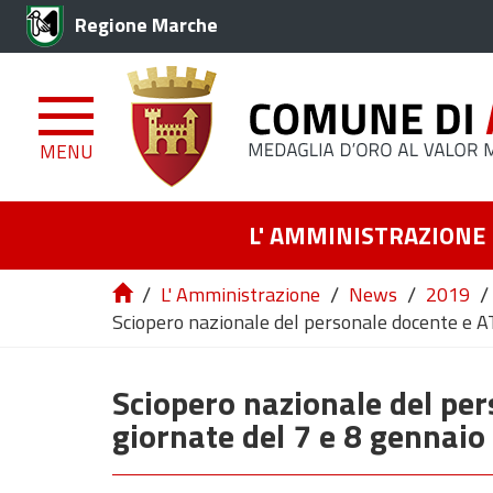
Regione Marche
MENU
L' AMMINISTRAZIONE
/
/
/
/
L' Amministrazione
News
2019
Sciopero nazionale del personale docente e AT
Sciopero nazionale del per
giornate del 7 e 8 gennai