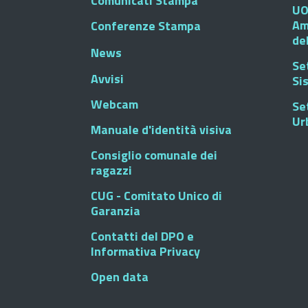
Comunicati Stampa
UO
Am
Conferenze Stampa
de
News
Se
Avvisi
Si
Webcam
Se
Ur
Manuale d'identità visiva
Consiglio comunale dei
ragazzi
CUG - Comitato Unico di
Garanzia
Contatti del DPO e
Informativa Privacy
Open data