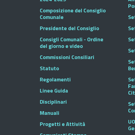
Po
Composizione del Consiglio
Comunale
Se
Presidente del Consiglio
Se
Consigli Comunali - Ordine
Set
del giorno e video
Se
Commissioni Consiliari
Set
Statuto
Be
Regolamenti
Set
Fa
Linee Guida
Ci
Disciplinari
Se
Co
Manuali
UO
Progetti e Attività
Ge