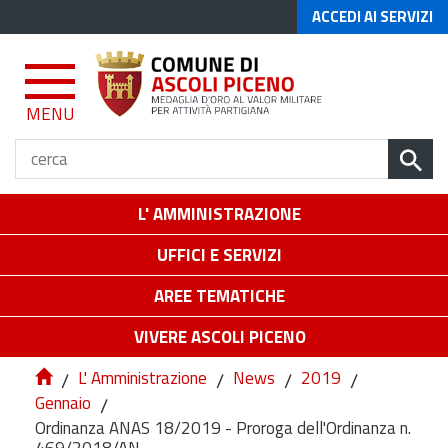
ACCEDI AI SERVIZI
MENU
L' AMMINISTRAZIONE
UFFICI E SERVIZI
AREE TEMATICHE
VIVERE ASCOLI PICENO
/
L' Amministrazione
/
News
/
2019
/
Gennaio
/
Ordinanza ANAS 18/2019 - Proroga dell'Ordinanza n.