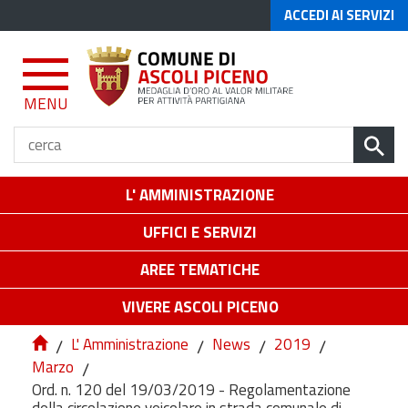
ACCEDI AI SERVIZI
MENU
L' AMMINISTRAZIONE
UFFICI E SERVIZI
AREE TEMATICHE
VIVERE ASCOLI PICENO
/
L' Amministrazione
/
News
/
2019
/
Marzo
/
Ord. n. 120 del 19/03/2019 - Regolamentazione