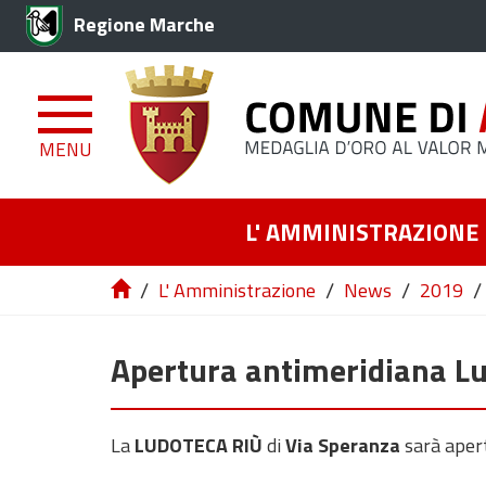
Regione Marche
MENU
L' AMMINISTRAZIONE
/
/
/
/
L' Amministrazione
News
2019
Apertura antimeridiana L
La
LUDOTECA RIÙ
di
Via Speranza
sarà aper