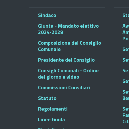
Sindaco
St
Giunta - Mandato elettivo
Av
2024-2029
Am
Po
Composizione del Consiglio
Comunale
Se
Presidente del Consiglio
Se
Consigli Comunali - Ordine
Set
del giorno e video
Se
Commissioni Consiliari
Set
Statuto
Be
Regolamenti
Set
Fa
Linee Guida
Ci