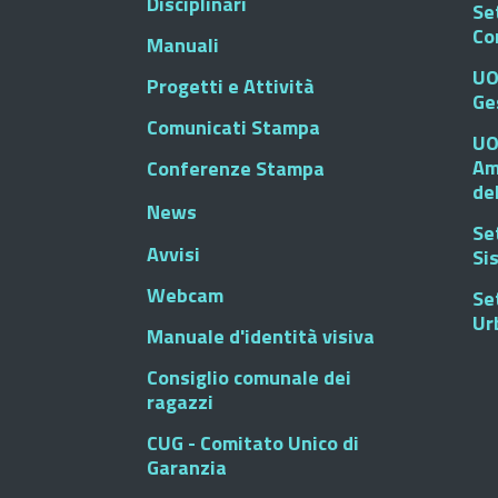
Disciplinari
Se
Co
Manuali
UO
Progetti e Attività
Ge
Comunicati Stampa
UO
Am
Conferenze Stampa
de
News
Se
Avvisi
Si
Webcam
Se
Ur
Manuale d'identità visiva
Consiglio comunale dei
ragazzi
CUG - Comitato Unico di
Garanzia