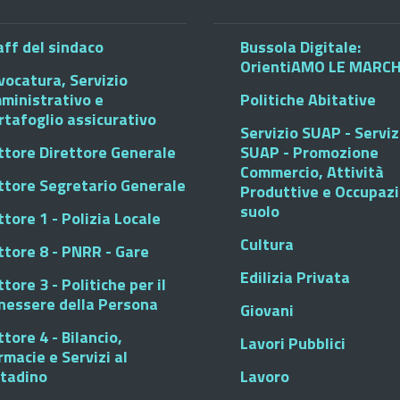
aff del sindaco
Bussola Digitale:
OrientiAMO LE MARC
vocatura, Servizio
ministrativo e
Politiche Abitative
rtafoglio assicurativo
Servizio SUAP - Serviz
ttore Direttore Generale
SUAP - Promozione
Commercio, Attività
ttore Segretario Generale
Produttive e Occupaz
suolo
tore 1 - Polizia Locale
Cultura
ttore 8 - PNRR - Gare
Edilizia Privata
tore 3 - Politiche per il
nessere della Persona
Giovani
tore 4 - Bilancio,
Lavori Pubblici
rmacie e Servizi al
ttadino
Lavoro