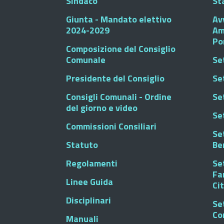
Sindaco
St
Giunta - Mandato elettivo
Av
2024-2029
Am
Po
Composizione del Consiglio
Comunale
Se
Presidente del Consiglio
Se
Consigli Comunali - Ordine
Set
del giorno e video
Se
Commissioni Consiliari
Set
Statuto
Be
Regolamenti
Set
Fa
Linee Guida
Ci
Disciplinari
Se
Co
Manuali