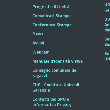
UO
Progetti e Attività
Ge
Comunicati Stampa
UO
Am
Conferenze Stampa
de
News
Se
Avvisi
Si
Webcam
Se
Ur
Manuale d'identità visiva
Consiglio comunale dei
ragazzi
CUG - Comitato Unico di
Garanzia
Contatti del DPO e
Informativa Privacy