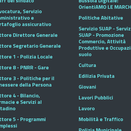
aff del sindaco
Bussola Digitale:
OrientiAMO LE MARC
vocatura, Servizio
ministrativo e
Politiche Abitative
rtafoglio assicurativo
Servizio SUAP - Serviz
ttore Direttore Generale
SUAP - Promozione
Commercio, Attività
ttore Segretario Generale
Produttive e Occupaz
suolo
tore 1 - Polizia Locale
Cultura
ttore 8 - PNRR - Gare
Edilizia Privata
tore 3 - Politiche per il
nessere della Persona
Giovani
tore 4 - Bilancio,
Lavori Pubblici
rmacie e Servizi al
ttadino
Lavoro
ttore 5 - Programmi
Mobilità e Traffico
mplessi
Polizia Municipale