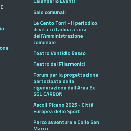
Calendario Eventi
HE
Sale comunali
Le Cento Torri - Il periodico
io
di vita cittadina a cura
dell'Amministrazione
comunale
ione
Teatro Ventidio Basso
Teatro dei Filarmonici
Forum per la progettazione
partecipata della
rigenerazione dell'Area Ex
SGL CARBON
Ascoli Piceno 2025 - Città
Europea dello Sport
Parco avventura a Colle San
Marco