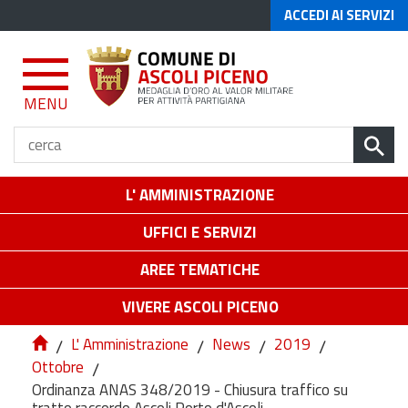
ACCEDI AI SERVIZI
MENU
L' AMMINISTRAZIONE
UFFICI E SERVIZI
AREE TEMATICHE
VIVERE ASCOLI PICENO
/
L' Amministrazione
/
News
/
2019
/
Ottobre
/
Ordinanza ANAS 348/2019 - Chiusura traffico su