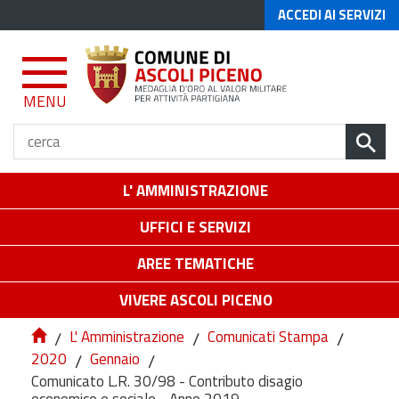
ACCEDI AI SERVIZI
MENU
L' AMMINISTRAZIONE
UFFICI E SERVIZI
AREE TEMATICHE
VIVERE ASCOLI PICENO
/
L' Amministrazione
/
Comunicati Stampa
/
2020
/
Gennaio
/
Comunicato L.R. 30/98 - Contributo disagio