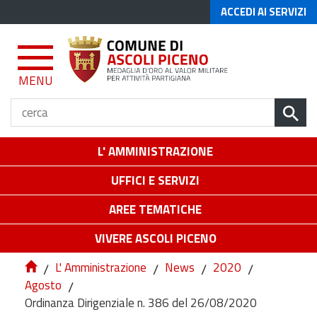
ACCEDI AI SERVIZI
MENU
L' AMMINISTRAZIONE
UFFICI E SERVIZI
AREE TEMATICHE
VIVERE ASCOLI PICENO
/
L' Amministrazione
/
News
/
2020
/
Agosto
/
Ordinanza Dirigenziale n. 386 del 26/08/2020