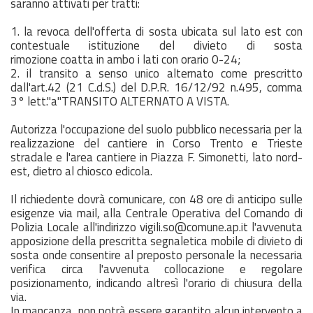
saranno attivati per tratti:
1. la revoca dell'offerta di sosta ubicata sul lato est con
contestuale istituzione del divieto di sosta
rimozione coatta in ambo i lati con orario 0-24;
2. il transito a senso unico alternato come prescritto
dall'art.42 (21 C.d.S.) del D.P.R. 16/12/92 n.495, comma
3° lett."a"TRANSITO ALTERNATO A VISTA.
Autorizza l'occupazione del suolo pubblico necessaria per la
realizzazione del cantiere in Corso Trento e Trieste
stradale e l'area cantiere in Piazza F. Simonetti, lato nord-
est, dietro al chiosco edicola.
Il richiedente dovrà comunicare, con 48 ore di anticipo sulle
esigenze via mail, alla Centrale Operativa del Comando di
Polizia Locale all'indirizzo vigili.so@comune.ap.it l'avvenuta
apposizione della prescritta segnaletica mobile di divieto di
sosta onde consentire al preposto personale la necessaria
verifica circa l'avvenuta collocazione e regolare
posizionamento, indicando altresì l'orario di chiusura della
via.
In mancanza, non potrà essere garantito alcun intervento a