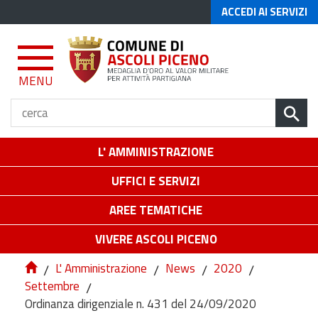
ACCEDI AI SERVIZI
MENU
L' AMMINISTRAZIONE
UFFICI E SERVIZI
AREE TEMATICHE
VIVERE ASCOLI PICENO
/
L' Amministrazione
/
News
/
2020
/
Settembre
/
Ordinanza dirigenziale n. 431 del 24/09/2020