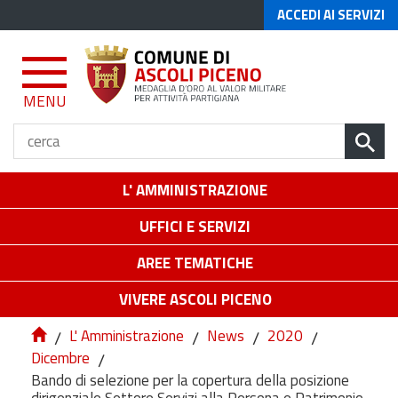
ACCEDI AI SERVIZI
MENU
L' AMMINISTRAZIONE
UFFICI E SERVIZI
AREE TEMATICHE
VIVERE ASCOLI PICENO
/
L' Amministrazione
/
News
/
2020
/
Dicembre
/
Bando di selezione per la copertura della posizione